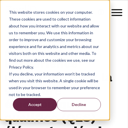
This website stores cookies on your computer.
These cookies are used to collect information
about how you interact with our website and allow
us to remember you. We use this information in
order to improve and customize your browsing
Améliorer
experience and for analytics and metrics about our
visitors both on this website and other media. To
l’expérience
find out more about the cookies we use, see our
Privacy Policy.
utilisateur avec la
If you decline, your information won’t be tracked
when you visit this website. A single cookie will be
signature
used in your browser to remember your preference
not to be tracked.
électronique
Accept
Decline
qualifiée (QES) –