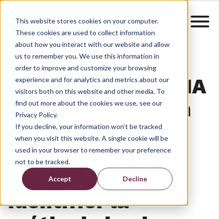
This website stores cookies on your computer.
These cookies are used to collect information
about how you interact with our website and allow
us to remember you. We use this information in
order to improve and customize your browsing
Vérification par l’IA
experience and for analytics and metrics about our
visitors both on this website and other media. To
vs. vérification en
find out more about the cookies we use, see our
Privacy Policy.
face-à-face :
If you decline, your information won’t be tracked
when you visit this website. A single cookie will be
déconstruire les
used in your browser to remember your preference
not to be tracked.
mythes et
Accept
Decline
identifier la