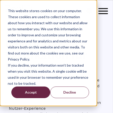
This website stores cookies on your computer.
These cookies are used to collect information
about how you interact with our website and allow
us to remember you. We use this information in
REMOTE IDENTIFIKATION UND E-SIGNATURE
order to improve and customize your browsing
Identitäts-
experience and for analytics and metrics about our
visitors both on this website and other media. To
Verifikation für
find out more about the cookies we use, see our
Privacy Policy.
Fintech
If you decline, your information won’t be tracked
when you visit this website. A single cookie will be
used in your browser to remember your preference
Freue dich auf die EU AMLD5-konforme, remote
not to be tracked.
Identifizierung mit unserer fortschrittlichen und
qualifizierten E-Signature
Accept
Decline
Schnelles Onboarding mit einer geschmeidigen
Nutzer-Experience