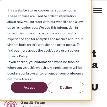
This website stores cookies on your computer.
These cookies are used to collect information
about how you interact with our website and allow
us to remember you. We use this information in
order to improve and customize your browsing
Kvalificerade
experience and for analytics and metrics about our
visitors both on this website and other media. To
underskrifter - ett
find out more about the cookies we use, see our
Privacy Policy.
måste för att delta
If you decline, your information won’t be tracked
when you visit this website. A single cookie will be
i offentliga
used in your browser to remember your preference
not to be tracked.
upphandlingar i EU
Accept
Decline
ZealiD Team