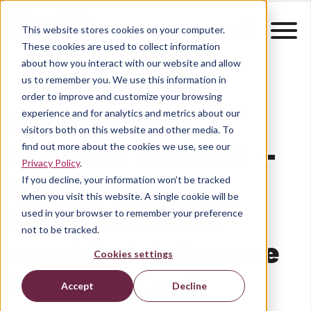
This website stores cookies on your computer.
These cookies are used to collect information
about how you interact with our website and allow
us to remember you. We use this information in
order to improve and customize your browsing
Arbeitgeber,
experience and for analytics and metrics about our
visitors both on this website and other media. To
schnallt euch an –
find out more about the cookies we use, see our
Privacy Policy
.
Qualifiziertes
If you decline, your information won’t be tracked
when you visit this website. A single cookie will be
Unterzeichnen
used in your browser to remember your preference
not to be tracked.
macht sich in eure
Cookies settings
Richtung auf
Accept
Decline