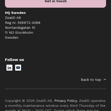
Get in touch
HQ Sweden
ZealiD AB
Reg nr. 556972-4288
Norrlandsgatan 10
11 143 Stockholm
Sweden
Follow us
Back to top
Copyright © 2026 ZealiD AB.
Privacy Policy
. ZealiD operates
a monthly maintenance window every third Thursday of the
month at 19:00 - 21:00 CET. During which there may be