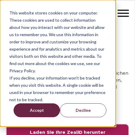
This website stores cookies on your computer.
These cookies are used to collect information
about how you interact with our website and allow
ZealiD ist für Sie
us to remember you. We use this information in
order to improve and customize your browsing
gemacht
experience and for analytics and metrics about our
visitors both on this website and other media. To
find out more about the cookies we use, see our
Holen Sie sich Ihre eigene digitale Identität und
Privacy Policy.
Signatur. Gültig vor allen Gerichten und öffentlichen
If you decline, your information won’t be tracked
Behörden in den EU-Mitgliedstaaten. Registrieren,
when you visit this website. A single cookie will be
anmelden und Verträge mit der ZealiD App und
used in your browser to remember your preference
my.zealid.com
unterschreiben.
not to be tracked.
Touch oder Face ID
Accept
Decline
Akzeptiert in der gesamten EU
Laden Sie Ihre ZealiD herunter