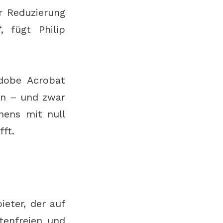
r Reduzierung
, fügt Philip
Adobe Acrobat
en – und zwar
nens mit null
ft.
ieter, der auf
tenfreien und