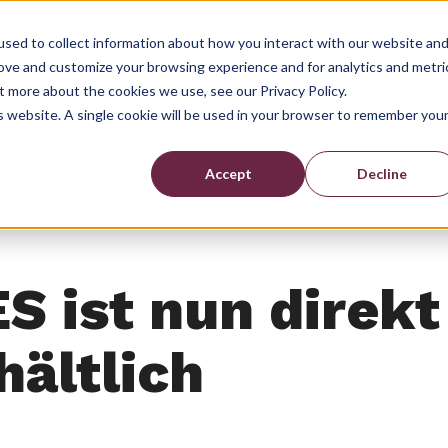
sed to collect information about how you interact with our website an
rove and customize your browsing experience and for analytics and metri
Show submenu for Lösungen
Show submenu for Anwendun
Show submen
sungen
Anwendungsfälle
Ressourcen
Über Zeal
t more about the cookies we use, see our Privacy Policy.
is website. A single cookie will be used in your browser to remember you
Accept
Decline
S ist nun direkt
hältlich