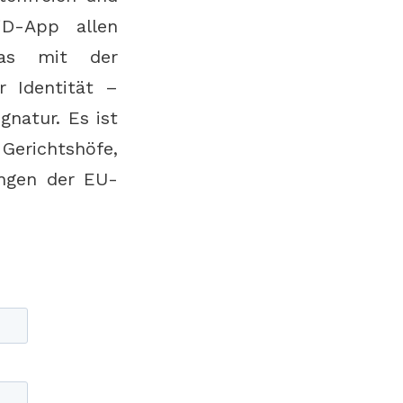
iD-App allen
das mit der
r Identität –
gnatur. Es ist
erichtshöfe,
ungen der EU-