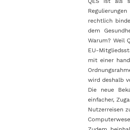
QES ist als 
Regulierungen 
rechtlich bind
dem Gesundhe
Warum? Weil QE
EU-Mitgliedsst
mit einer hand
Ordnungsrahme
wird deshalb v
Die neue Bek
einfacher, Zug
Nutzerreisen z
Computerwese
Zudem beinhal