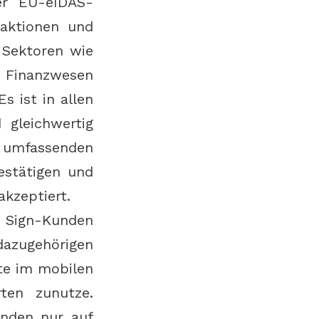
er EU-eIDAS-
saktionen und
n Sektoren wie
 Finanzwesen
s ist in allen
 gleichwertig
s umfassenden
estätigen und
akzeptiert.
 Sign-Kunden
dazugehörigen
te im mobilen
ten zunutze.
unden nur auf