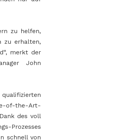
rn zu helfen,
n zu erhalten,
nd“, merkt der
Manager John
ualifizierten
-of-the-Art-
Dank des voll
ngs-Prozesses
n schnell von