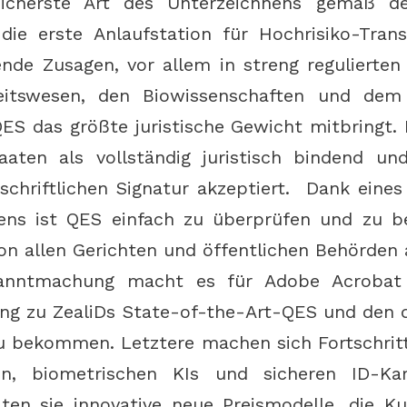
sicherste Art des Unterzeichnens gemäß d
die erste Anlaufstation für Hochrisiko-Tran
ende Zusagen, vor allem in streng regulierte
itswesen, den Biowissenschaften und dem
S das größte juristische Gewicht mitbringt. E
aaten als vollständig juristisch bindend und
schriftlichen Signatur akzeptiert. Dank eine
ns ist QES einfach zu überprüfen und zu b
on allen Gerichten und öffentlichen Behörden 
anntmachung macht es für Adobe Acrobat
ang zu ZealiDs State-of-the-Art-QES und den 
u bekommen. Letztere machen sich Fortschrit
n, biometrischen KIs und sicheren ID-Kar
ten sie innovative neue Preismodelle, die K