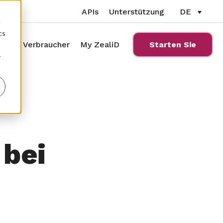
APIs
Unterstützung
DE
d
cs
gsfälle
u for Ressourcen
Show submenu for Über ZealiD
iD
Verbraucher
My ZealiD
Starten Sie
r
 bei